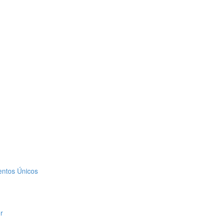
entos Únicos
r