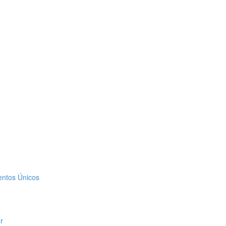
entos Únicos
r