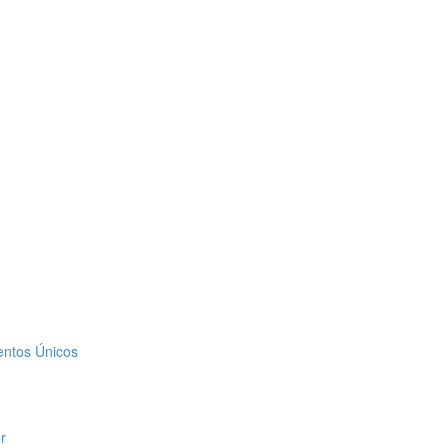
entos Únicos
r