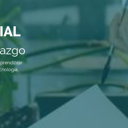
IAL
razgo
aprendizaje
cnología.