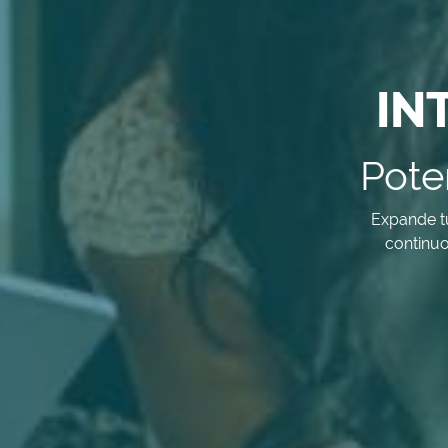
IN
Pote
Expande tus
continuo